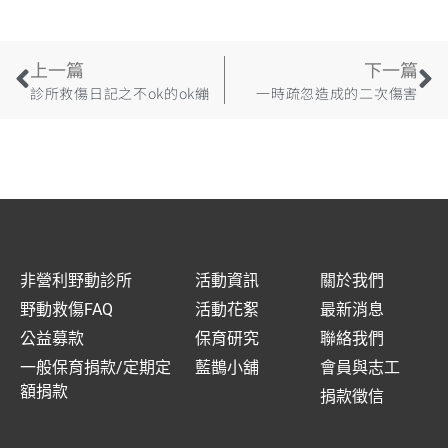
上一篇
下一篇
診所救傷日記之不ok的ok繃
一時疏忽造成的二次傷害
非營利野動診所
活動資訊
關於我們
野動救傷FAQ
活動花絮
最新消息
公益募款
保育研究
聯絡我們
一般保育捐款/定期定
藍鵲小舖
會員與志工
額捐款
捐款徵信