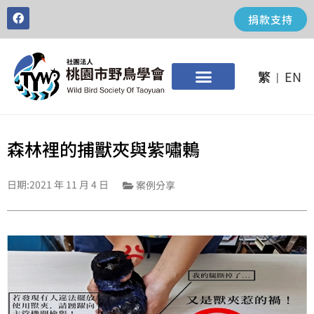
捐款支持
繁
EN
|
森林裡的捕獸夾與紫嘯鶇
日期:
2021 年 11 月 4 日
案例分享