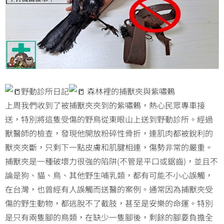
野動診所日記
森林裡的捕獸夾與紫嘯鶇
上周我們收到了被捕獸夾夾到的紫嘯鶇，熱心民眾專車接
送，特別將這隻受傷的野鳥從東眼山上送到野動診所。經過
獸醫師的檢查，發現他開放粉碎性骨折，連肌肉都被銳利的
獸夾夾斷，只剩下一點皮膚和肌腱相連，傷勢非常的嚴重。
捕獸夾是一種破壞力很強的陷阱(不管是平口或鋸齒)，並且不
論是狗、貓、鳥、其他野生哺乳類，都有可能不小心誤觸，
在台灣，也曾經有人誤觸而送醫的案例。通常因為捕獸夾受
傷的野生動物，都逃脫不了截肢，甚至是安樂的命運。特別
是只有兩隻腳的鳥類，在缺少一隻腳後，剩餘的腳要負擔全