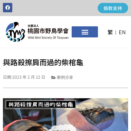
捐款支持
繁
EN
|
與路殺擦肩而過的柴棺龜
日期:
2023 年 2 月 22 日
案例分享