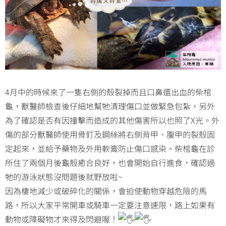
4月中的時候來了一隻右側的殼裂掉而且口鼻還出血的柴棺
龜，獸醫師檢查後仔細地幫牠清理傷口並做緊急包紮，另外
為了確認是否有因撞擊而造成的其他傷害所以也照了X光。外
傷的部分獸醫師使用骨釘及鋼絲將右側背甲、腹甲的裂殼固
定起來，並給予藥物及外用軟膏防止傷口感染。柴棺龜在診
所住了兩個月後龜殼癒合良好，也會開始自行進食，確認過
牠的游泳狀態沒問題後就野放啦~
因為棲地減少或破碎化的關係，會迫使動物穿越危險的馬
路，所以大家平常開車或騎車一定要注意速限，路上如果有
動物或障礙物才來得及閃避喔！