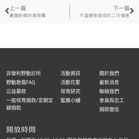
上一篇
下一篇
嚴重創傷的黃頭鷺
不當餵食造成的二次傷害
非營利野動診所
活動資訊
關於我們
野動救傷FAQ
活動花絮
最新消息
公益募款
保育研究
聯絡我們
一般保育捐款/定期定
藍鵲小舖
會員與志工
額捐款
捐款徵信
開放時間