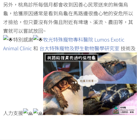
另外，桃鳥診所每個月都會收到因善心民眾送來的無傷烏
龜，拾獲原因通常是看到烏龜在馬路邊很擔心牠的安危所以
才撿拾，但只要沒有外傷且附近有埤塘、溪流、農田等，其
實就可以嘗試放回~
特別感謝
牧光特殊寵物專科醫院 Lumos Exotic
Animal Clinic
和
台大特殊寵物及野生動物醫學研究室
技術及
人力支援