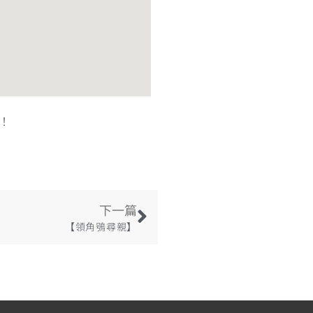
！
下一篇
【領角鴞尋親】